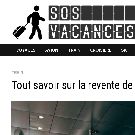
Passer
au
contenu
VOYAGES
AVION
TRAIN
CROISIÈRE
SKI
TRAIN
Tout savoir sur la revente de 