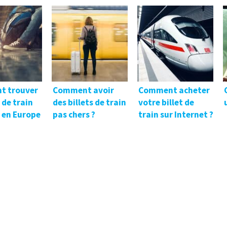
t trouver
Comment avoir
Comment acheter
t de train
des billets de train
votre billet de
 en Europe
pas chers ?
train sur Internet ?