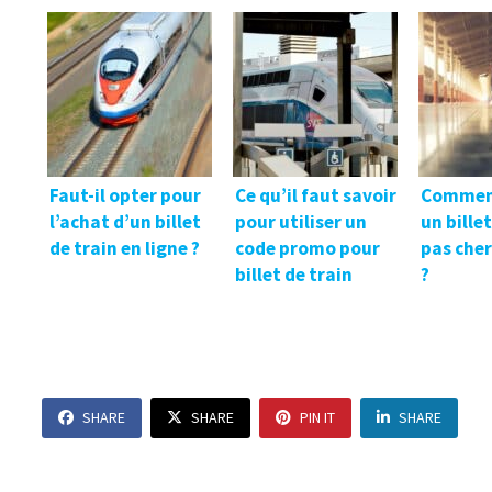
Faut-il opter pour
Ce qu’il faut savoir
Commen
l’achat d’un billet
pour utiliser un
un bille
de train en ligne ?
code promo pour
pas cher
billet de train
?
SHARE
SHARE
PIN IT
SHARE