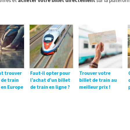
offres et
acheter votre billet directement
sur la platefor
t trouver
Faut-il opter pour
Trouver votre
t de train
l’achat d’un billet
billet de train au
 en Europe
de train en ligne ?
meilleur prix !