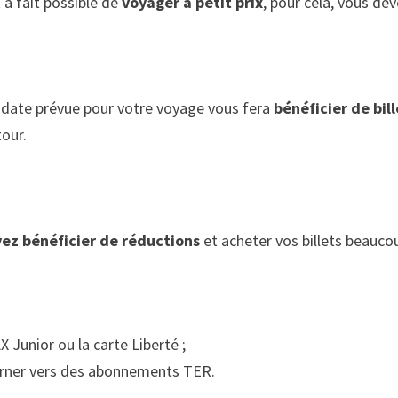
 à fait possible de
voyager à petit prix
, pour cela, vous de
a date prévue pour votre voyage vous fera
bénéficier de bil
tour.
ez bénéficier de réductions
et acheter vos billets beaucou
unior ou la carte Liberté ;
urner vers des abonnements TER.