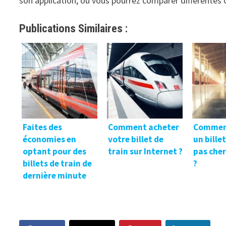
son application, où vous pourrez comparer différentes 
Publications Similaires :
Faites des
Comment acheter
Commen
économies en
votre billet de
un bille
optant pour des
train sur Internet ?
pas cher
billets de train de
?
dernière minute