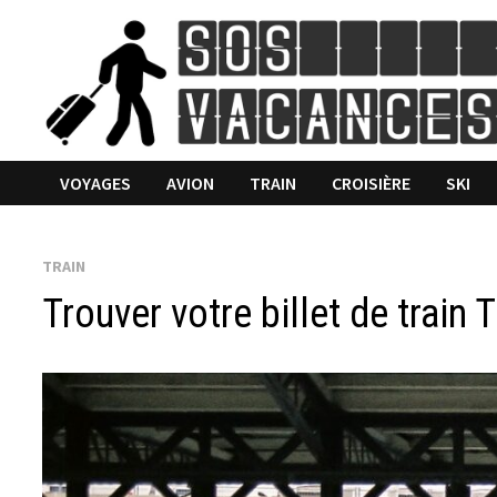
Passer
au
contenu
VOYAGES
AVION
TRAIN
CROISIÈRE
SKI
TRAIN
Trouver votre billet de train 