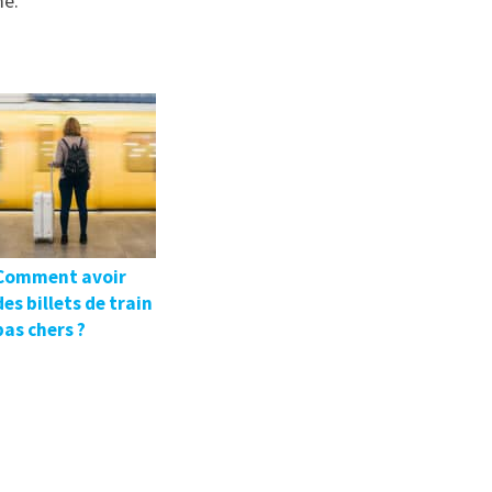
me.
Comment avoir
des billets de train
pas chers ?