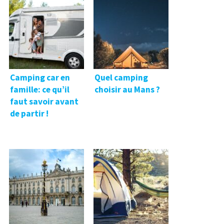
Camping car en
Quel camping
famille: ce qu’il
choisir au Mans ?
faut savoir avant
de partir !