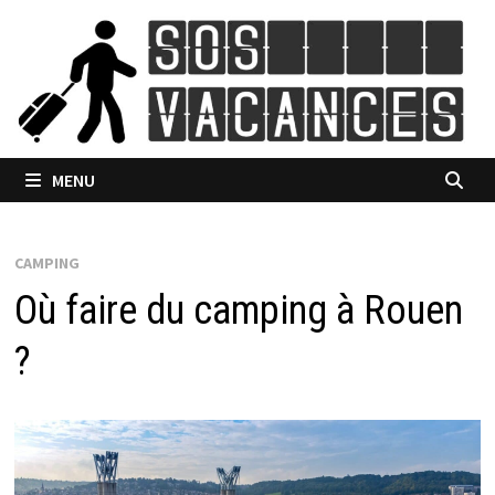
Passer
au
contenu
MENU
CAMPING
Où faire du camping à Rouen
?