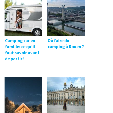
Camping car en
Où faire du
famille: ce qu’il
camping à Rouen ?
faut savoir avant
de partir !