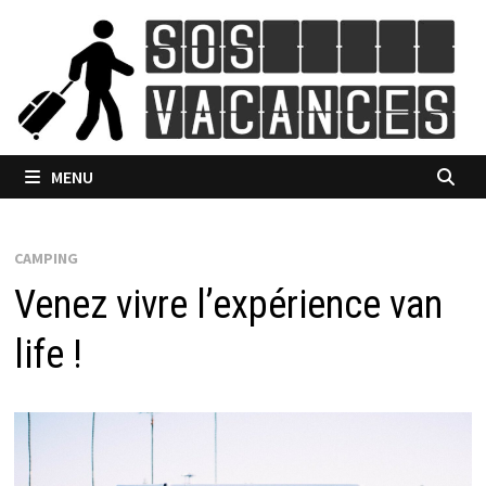
Passer
au
contenu
MENU
CAMPING
Venez vivre l’expérience van
life !