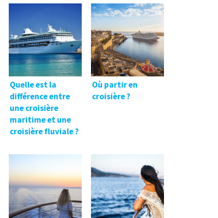
Quelle est la
Où partir en
différence entre
croisière ?
une croisière
maritime et une
croisière fluviale ?