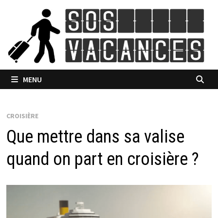
Passer
au
contenu
MENU
CROISIÈRE
Que mettre dans sa valise
quand on part en croisière ?