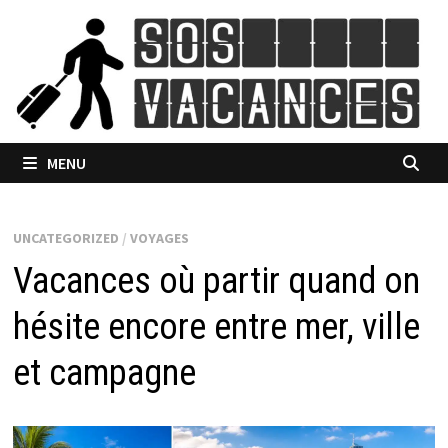
Passer
au
contenu
MENU
UNCATEGORIZED
/
VOYAGES
Vacances où partir quand on
hésite encore entre mer, ville
et campagne