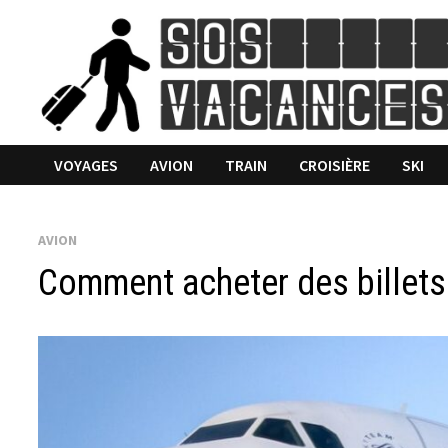
Passer
au
contenu
VOYAGES
AVION
TRAIN
CROISIÈRE
SKI
AVION
Comment acheter des billets 